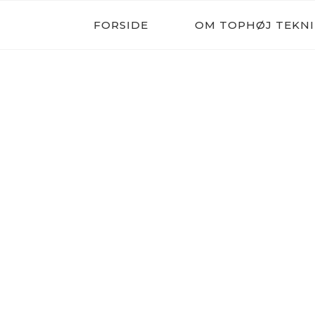
Skip
FORSIDE
OM TOPHØJ TEKNI
to
content
FORFA