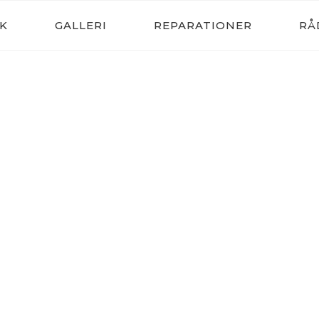
TOPHØJ
K
GALLERI
REPARATIONER
RÅ
TEKNIK
TTER: TOPHOJ